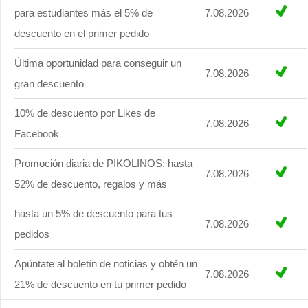
para estudiantes más el 5% de
7.08.2026
descuento en el primer pedido
Última oportunidad para conseguir un
7.08.2026
gran descuento
10% de descuento por Likes de
7.08.2026
Facebook
Promoción diaria de PIKOLINOS: hasta
7.08.2026
52% de descuento, regalos y más
hasta un 5% de descuento para tus
7.08.2026
pedidos
Apúntate al boletín de noticias y obtén un
7.08.2026
21% de descuento en tu primer pedido