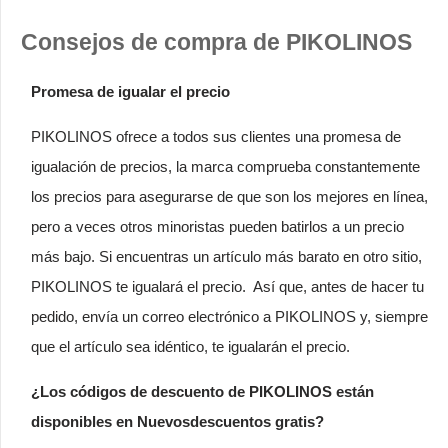
Consejos de compra de PIKOLINOS
Promesa de igualar el precio
PIKOLINOS ofrece a todos sus clientes una promesa de
igualación de precios, la marca comprueba constantemente
los precios para asegurarse de que son los mejores en línea,
pero a veces otros minoristas pueden batirlos a un precio
más bajo. Si encuentras un artículo más barato en otro sitio,
PIKOLINOS te igualará el precio. Así que, antes de hacer tu
pedido, envía un correo electrónico a PIKOLINOS y, siempre
que el artículo sea idéntico, te igualarán el precio.
¿Los códigos de descuento de PIKOLINOS están
disponibles en Nuevosdescuentos gratis?