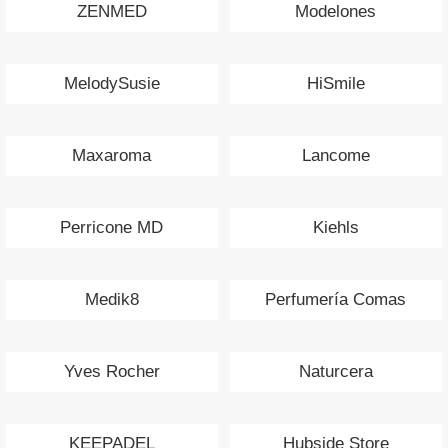
ZENMED
Modelones
MelodySusie
HiSmile
Maxaroma
Lancome
Perricone MD
Kiehls
Medik8
Perfumería Comas
Yves Rocher
Naturcera
KEEPADEL
Hubside Store