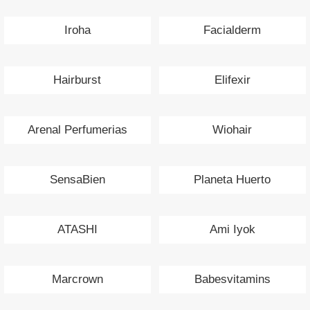
Iroha
Facialderm
Hairburst
Elifexir
Arenal Perfumerias
Wiohair
SensaBien
Planeta Huerto
ATASHI
Ami Iyok
Marcrown
Babesvitamins