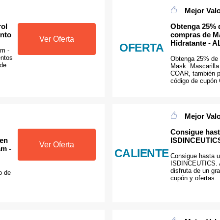
Mejor Val
rol
Obtenga 25% 
ento
compras de Ma
Ver Oferta
Hidratante -
OFERTA
am -
entos
Obtenga 25% de 
 de
Mask. Mascarilla
COAR, también p
código de cupón
Mejor Val
Consigue hast
 en
ISDINCEUTICS
Ver Oferta
am -
CALIENTE
Consigue hasta 
ISDINCEUTICS. 
disfruta de un gr
o de
cupón y ofertas.