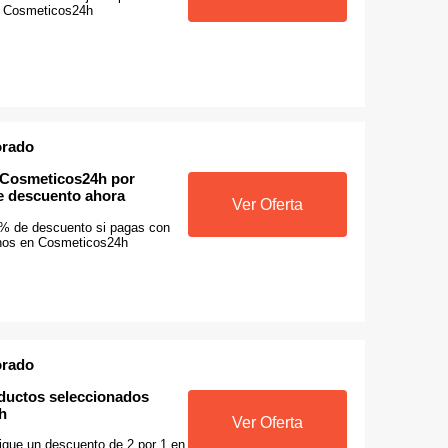
n Cosmeticos24h
orado
 Cosmeticos24h por
e descuento ahora
Ver Oferta
0% de descuento si pagas con
nos en Cosmeticos24h
orado
oductos seleccionados
h
Ver Oferta
sigue un descuento de 2 por 1 en