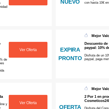
NUEVO
con hasta 10€ e
e
nidad
Mejor Val
o
Descuento de
paypal: 10% d
EXPIRA
Ver Oferta
Disfruta de un 1
PRONTO
paypal, paga me
0% de
nes
ida
Mejor Val
da
2 Por 1 en pr
Cosmeticos24
Ver Oferta
ine y
OFERTA
e
Disfruta del Con