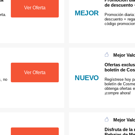
de descuento +
Ver Oferta
MEJOR
rta.
Promoción diaria
descuento + regal
código promocio
Mejor Val
Ofertas exclus
boletín de Co
Ver Oferta
NUEVO
, no
Regístrese hoy pa
boletín de Cosme
obtenga ofertas 
¡compre ahora!
Mejor Val
Disfruta de la
Rebajas de M