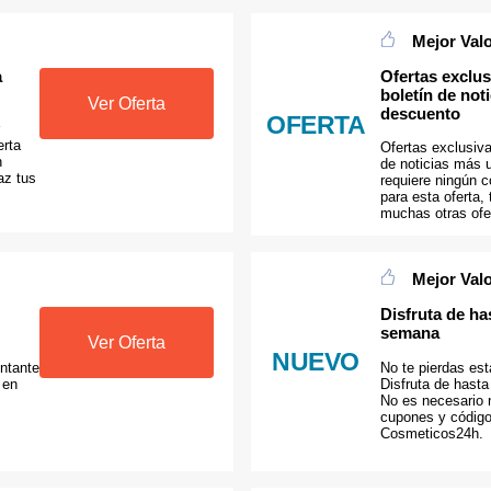
Mejor Val
a
Ofertas exclus
boletín de not
Ver Oferta
descuento
OFERTA
erta
Ofertas exclusiva
n
de noticias más 
az tus
requiere ningún 
para esta oferta,
muchas otras ofe
Mejor Val
Disfruta de ha
semana
Ver Oferta
NUEVO
ntante
No te pierdas es
 en
Disfruta de hast
No es necesario 
cupones y códig
Cosmeticos24h.