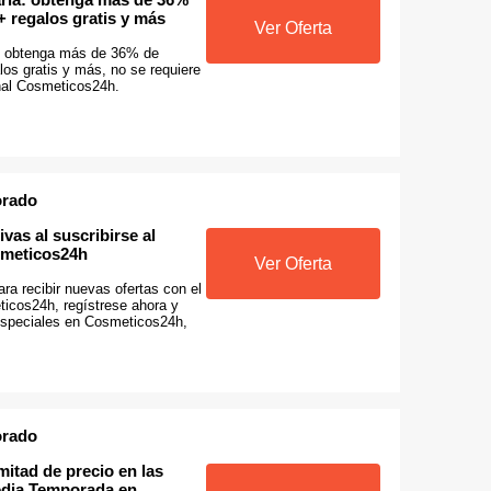
 regalos gratis y más
Ver Oferta
: obtenga más de 36% de
os gratis y más, no se requiere
nal Cosmeticos24h.
orado
ivas al suscribirse al
smeticos24h
Ver Oferta
ra recibir nuevas ofertas con el
ticos24h, regístrese ahora y
especiales en Cosmeticos24h,
orado
 mitad de precio en las
edia Temporada en