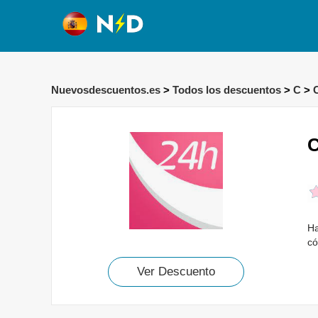
Nuevosdescuentos.es
>
Todos los descuentos
>
C
>
C
Ha
có
Ver Descuento