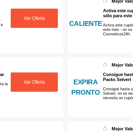
Mejor Val
Activa este c
sólo para est
Ver Oferta
n
CALIENTE
 a
Activa este cupó
este mes - no se
Cosmeticos24h.
Mejor Val
ar
Consigue hast
Packs Selvert
EXPIRA
Ver Oferta
ta la
Consigue hasta 
PRONTO
Selvert, no se re
necesita un cup
Mejor Val