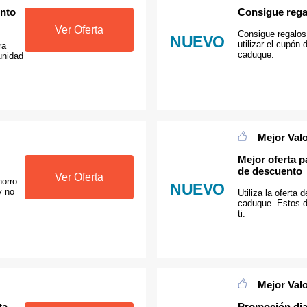
ento
Consigue regal
Ver Oferta
Consigue regalos
NUEVO
utilizar el cupó
ra
caduque.
unidad
Mejor Val
Mejor oferta 
de descuento
Ver Oferta
horro
NUEVO
y no
Utiliza la oferta
caduque. Estos d
ti.
Mejor Val
ta
Promoción dia