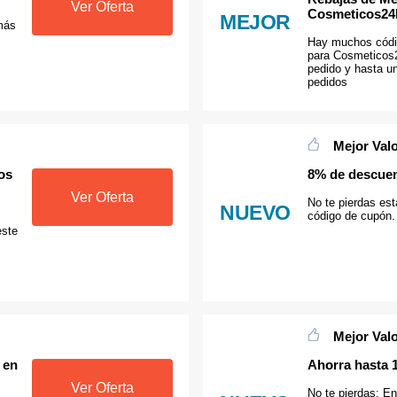
Ver Oferta
Cosmeticos24
MEJOR
más
Hay muchos códi
para Cosmeticos2
pedido y hasta u
pedidos
Mejor Val
os
8% de descuen
Ver Oferta
No te pierdas est
NUEVO
código de cupón.
este
Mejor Val
 en
Ahorra hasta 
Ver Oferta
No te pierdas: E