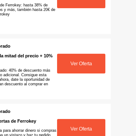
 de Ferrokey: hasta 38% de
os y más, también hasta 20€ de
rrokey
orado
a mitad del precio + 10%
Ver Oferta
icado: 40% de descuento más
 adicional. Consigue esta
 ahora, date la oportunidad de
ran descuento al comprar en
orado
ertas de Ferrokey
Ver Oferta
a para ahorrar dinero si compras
a un vistazo y haz tu pedido