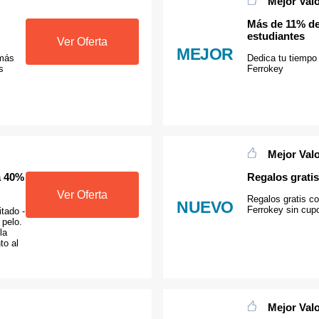
Mejor Val
Más de 11% de
estudiantes
Ver Oferta
MEJOR
 más
Dedica tu tiempo 
s
Ferrokey
Mejor Val
a 40%
Regalos grati
Ver Oferta
Regalos gratis c
NUEVO
Ferrokey sin cup
itado -
pelo.
la
to al
Mejor Val