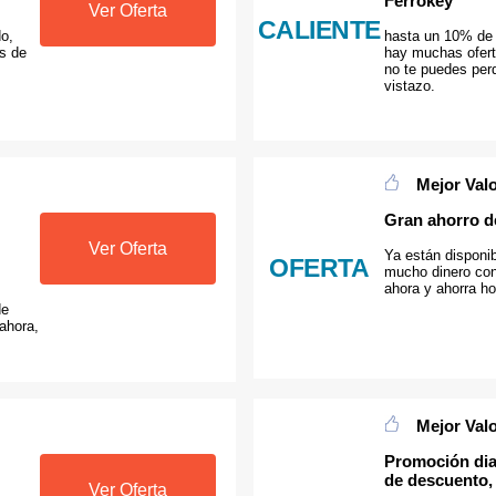
Ferrokey
Ver Oferta
CALIENTE
do,
hasta un 10% de 
as de
hay muchas ofert
no te puedes perd
vistazo.
Mejor Val
Gran ahorro d
Ver Oferta
Ya están disponib
OFERTA
mucho dinero con
ahora y ahorra ho
de
ahora,
Mejor Val
Promoción dia
de descuento,
Ver Oferta