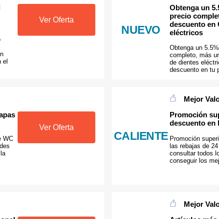
l
Obtenga un 5.
precio comple
Ver Oferta
descuento en 
NUEVO
eléctricos
o
Obtenga un 5.5% 
ún
completo, más un
 el
de dientes eléct
descuento en tu 
Mejor Val
Tapas
Promoción sup
descuento en l
Ver Oferta
CALIENTE
de WC
Promoción superi
edes
las rebajas de 24
la
consultar todos 
conseguir los mej
Mejor Val