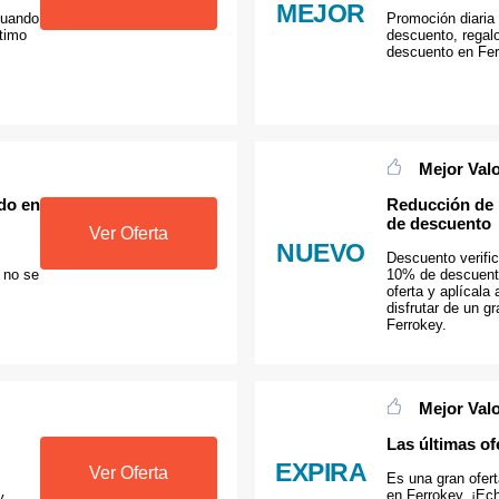
MEJOR
cuando
Promoción diaria
ltimo
descuento, regal
descuento en Fe
Mejor Val
do en
Reducción de l
de descuento
Ver Oferta
NUEVO
Descuento verif
 no se
10% de descuento
oferta y aplícala
disfrutar de un g
Ferrokey.
Mejor Val
Las últimas of
EXPIRA
Ver Oferta
Es una gran ofert
en Ferrokey. ¡Ech
y,