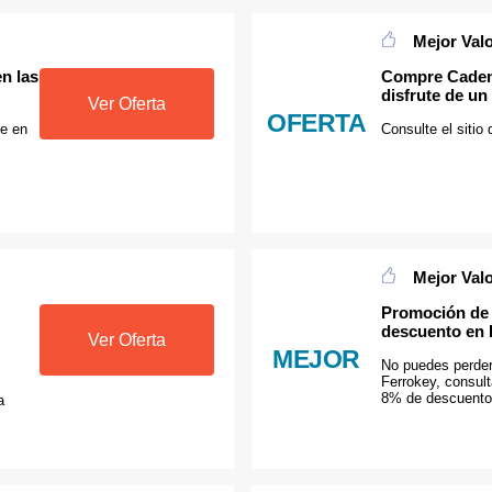
Mejor Val
n las
Compre Cadena
disfrute de u
Ver Oferta
OFERTA
le en
Consulte el sitio
Mejor Val
Promoción de 
descuento en 
Ver Oferta
MEJOR
No puedes perder
Ferrokey, consul
8% de descuento
a