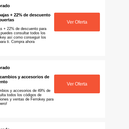
orado
ebajas + 22% de descuento
puertas
Ver Oferta
jas + 22% de descuento para
 puedes consultar todos los
key así como conseguir los
para ti. Compra ahora
orado
ecambios y accesorios de
ento
Ver Oferta
mbios y accesorios de 49% de
ulta todos los códigos de
ones y ventas de Ferrokey para
nero!