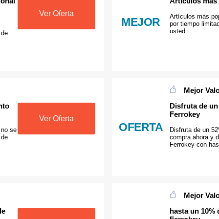
ional
Artículos más
Ver Oferta
Artículos más pop
MEJOR
por tiempo limita
usted
 de
Mejor Val
nto
Disfruta de un
Ferrokey
Ver Oferta
OFERTA
 no se
Disfruta de un 5
 de
compra ahora y di
Ferrokey con has
Mejor Val
de
hasta un 10% 