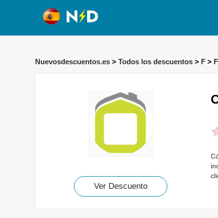
Nuevosdescuentos.es
>
Todos los descuentos
>
F
>
F
C
Có
in
cl
Ver Descuento