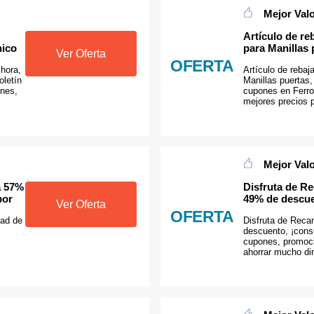
Mejor Val
Artículo de r
nico
para Manillas 
Ver Oferta
OFERTA
 hora,
Artículo de reba
oletín
Manillas puertas,
ones,
cupones en Ferro
mejores precios 
Mejor Val
a 57%
Disfruta de R
por
49% de descu
Ver Oferta
OFERTA
dad de
Disfruta de Reca
descuento, ¡cons
cupones, promoci
ahorrar mucho di