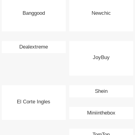
Banggood
Newchic
Dealextreme
JoyBuy
Shein
El Corte Ingles
Miniinthebox
TomTop