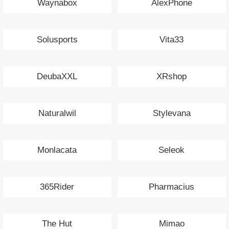
Waynabox
AlexPhone
Solusports
Vita33
DeubaXXL
XRshop
Naturalwil
Stylevana
Monlacata
Seleok
365Rider
Pharmacius
The Hut
Mimao