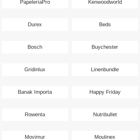
PapeleriaPro
Kenwoodworld
Durex
Beds
Bosch
Buychester
Gridinlux
Linenbundle
Banak Importa
Happy Friday
Rowenta
Nutribullet
Movimur
Moulinex