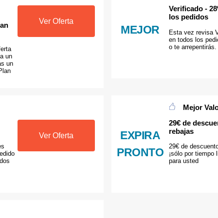
Verificado - 
los pedidos
Ver Oferta
lan
MEJOR
Esta vez revisa 
en todos los pedi
o te arrepentirás.
erta
ga un
ás un
Plan
Mejor Val
29€ de descue
rebajas
EXPIRA
Ver Oferta
es
29€ de descuento
PRONTO
pedido
¡sólo por tiempo 
idos
para usted