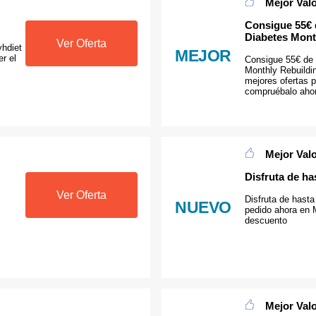
Mejor Val
Consigue 55€ d
Diabetes Mont
Ver Oferta
yhdiet
MEJOR
r el
Consigue 55€ de 
Monthly Rebuildin
mejores ofertas 
compruébalo aho
Mejor Val
Disfruta de h
Ver Oferta
Disfruta de hast
NUEVO
pedido ahora en 
descuento
Mejor Val