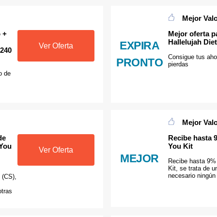
Mejor Val
 +
Mejor oferta 
Hallelujah Die
EXPIRA
Ver Oferta
(240
Consigue tus aho
PRONTO
pierdas
o de
Mejor Val
de
Recibe hasta 
 You
You Kit
Ver Oferta
MEJOR
Recibe hasta 9%
Kit, se trata de 
necesario ningún
 (CS),
otras