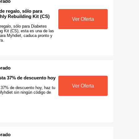
orado
e regalo, sólo para
hly Rebuilding Kit (CS)
Ver Oferta
regalo, sólo para Diabetes
g Kit (CS), esta es una de las
para Myhdiet, caduca pronto y
ra.
orado
asta 37% de descuento hoy
Ver Oferta
a 37% de descuento hoy, haz tu
Myhdiet sin ningún código de
orado