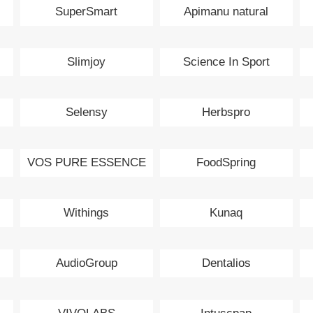
SuperSmart
Apimanu natural
medicine
Slimjoy
Science In Sport
Selensy
Herbspro
VOS PURE ESSENCE
FoodSpring
Withings
Kunaq
AudioGroup
Dentalios