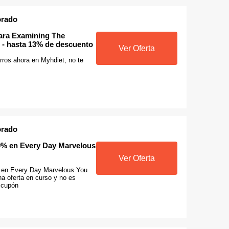
orado
para Examining The
t - hasta 13% de descuento
Ver Oferta
rros ahora en Myhdiet, no te
orado
9% en Every Day Marvelous
Ver Oferta
 en Every Day Marvelous You
una oferta en curso y no es
 cupón