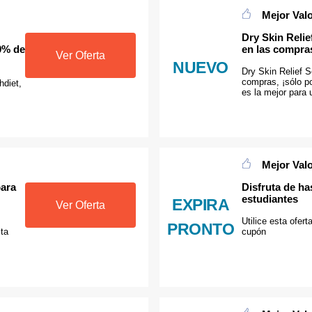
Mejor Val
Dry Skin Reli
0% de
en las compra
Ver Oferta
NUEVO
Dry Skin Relief 
compras, ¡sólo po
hdiet,
es la mejor para 
Mejor Val
para
Disfruta de h
estudiantes
EXPIRA
Ver Oferta
Utilice esta ofer
PRONTO
ta
cupón