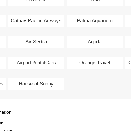
Cathay Pacific Airways
Palma Aquarium
Air Serbia
Agoda
AirportRentalCars
Orange Travel
C
ys
House of Sunny
mador
or