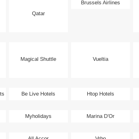
Brussels Airlines
Qatar
Magical Shuttle
Vueltia
ts
Be Live Hotels
Htop Hotels
Myholidays
Marina D′Or
All Accor
Vrbo