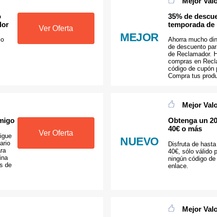
Mejor Val
o
35% de descuen
dor
temporada de
Ver Oferta
MEJOR
lo
Ahorra mucho di
de descuento par
de Reclamador. 
compras en Recl
código de cupón 
Compra tus produ
Mejor Val
amigo
Obtenga un 20
40€ o más
Ver Oferta
igue
NUEVO
ario
Disfruta de hast
ara
40€, sólo válido 
ina
ningún código de 
s de
enlace.
Mejor Val