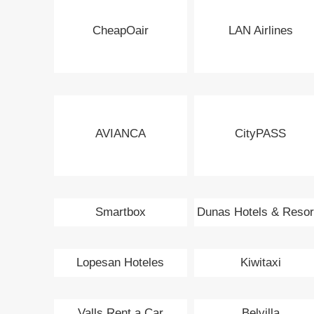
CheapOair
LAN Airlines
AVIANCA
CityPASS
Smartbox
Dunas Hotels & Resor
Lopesan Hoteles
Kiwitaxi
Valls Rent a Car
Belvilla