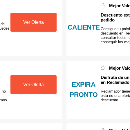
Mejor Val
Descuento ext
pedido
Ver Oferta
 de
CALIENTE
Puedes
Consigue tu pró
descuento en Rec
consultar todos 
conseguir los mej
Mejor Val
Disfruta de u
en Reclamado
EXPIRA
Ver Oferta
, no
Reclamador tien
PRONTO
esta es una ofert
amos
descuento.