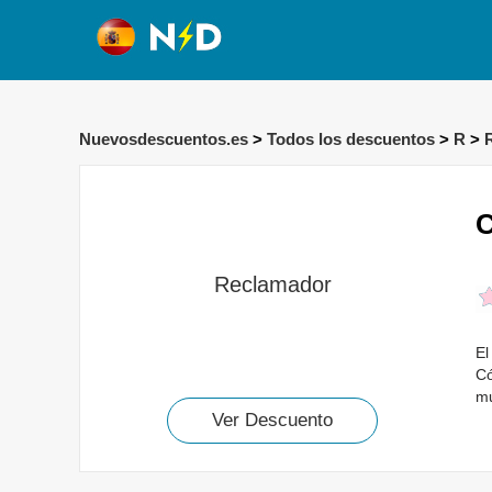
Nuevosdescuentos.es
>
Todos los descuentos
>
R
>
C
Reclamador
El
Có
m
Ver Descuento