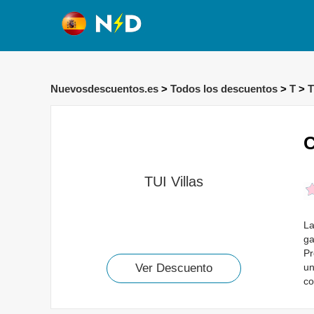
Nuevosdescuentos.es
>
Todos los descuentos
>
T
>
T
C
TUI Villas
La
ga
Pr
un
Ver Descuento
co