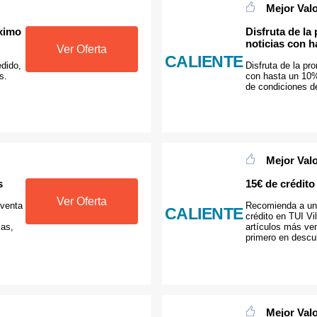
Mejor Val
óximo
Disfruta de la
noticias con 
Ver Oferta
CALIENTE
dido,
Disfruta de la pr
s.
con hasta un 10%
de condiciones de
Mejor Val
s
15€ de crédit
Ver Oferta
 venta
Recomienda a un
CALIENTE
crédito en TUI Vi
las,
artículos más ven
primero en descu
Mejor Val