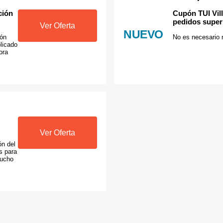
ción
Cupón TUI Vil
pedidos super
Ver Oferta
NUEVO
ión
No es necesario 
licado
ora
Ver Oferta
ón del
as para
mucho