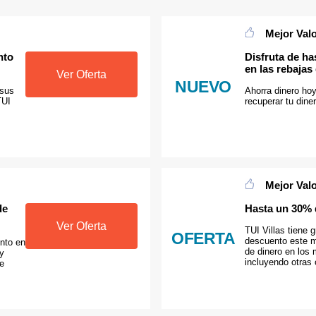
Mejor Val
nto
Disfruta de h
en las rebajas
Ver Oferta
NUEVO
 sus
Ahorra dinero hoy
TUI
recuperar tu diner
Mejor Val
de
Hasta un 30% 
Ver Oferta
TUI Villas tiene 
OFERTA
descuento este m
nto en
de dinero en los 
oy
incluyendo otras 
e