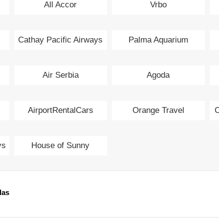
All Accor
Vrbo
Cathay Pacific Airways
Palma Aquarium
Air Serbia
Agoda
AirportRentalCars
Orange Travel
C
ys
House of Sunny
las