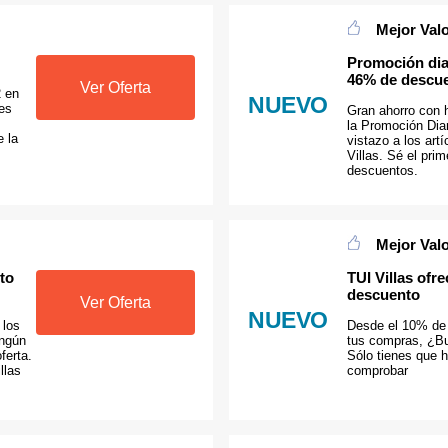
Mejor Val
Promoción diar
46% de descue
Ver Oferta
2 en
NUEVO
es
Gran ahorro con 
la Promoción Diar
 la
vistazo a los ar
Villas. Sé el pri
descuentos.
Mejor Val
to
TUI Villas ofr
descuento
Ver Oferta
NUEVO
 los
Desde el 10% de
ingún
tus compras, ¿Bu
ferta.
Sólo tienes que h
llas
comprobar