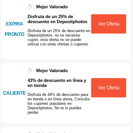
Mejor Valorado
Disfruta de un 25% de
descuento en Depositphotos
EXPIRA
Ver Oferta
Disfruta de un 25% de descuento en
PRONTO
Depositphotos, no se necesita
cupón, esta oferta no se puede
utilizar con otras ofertas o cupones.
Mejor Valorado
43% de descuento en línea y
en tienda
Ver Oferta
CALIENTE
Disfruta de 44% de descuento para
en tienda o en línea ahora, Consulta
los cupones populares en
Depositphotos. No te lo puedes
perder.