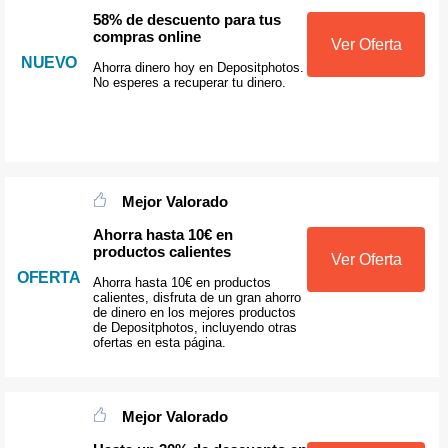
58% de descuento para tus
compras online
Ver Oferta
NUEVO
Ahorra dinero hoy en Depositphotos.
No esperes a recuperar tu dinero.
Mejor Valorado
Ahorra hasta 10€ en
productos calientes
Ver Oferta
OFERTA
Ahorra hasta 10€ en productos
calientes, disfruta de un gran ahorro
de dinero en los mejores productos
de Depositphotos, incluyendo otras
ofertas en esta página.
Mejor Valorado