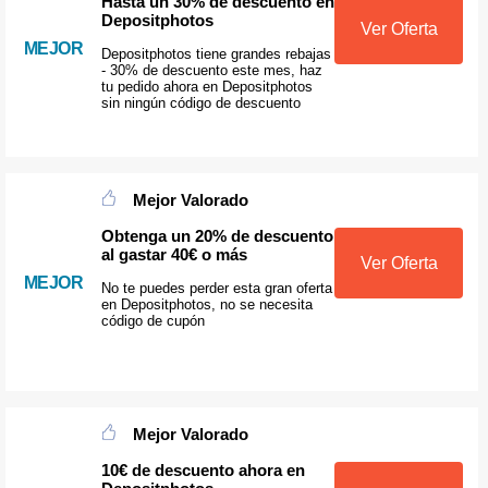
Hasta un 30% de descuento en
Depositphotos
Ver Oferta
MEJOR
Depositphotos tiene grandes rebajas
- 30% de descuento este mes, haz
tu pedido ahora en Depositphotos
sin ningún código de descuento
Mejor Valorado
Obtenga un 20% de descuento
al gastar 40€ o más
Ver Oferta
MEJOR
No te puedes perder esta gran oferta
en Depositphotos, no se necesita
código de cupón
Mejor Valorado
10€ de descuento ahora en