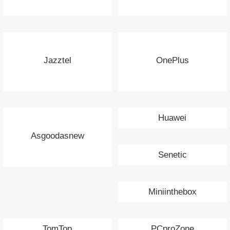
Jazztel
OnePlus
Huawei
Asgoodasnew
Senetic
Miniinthebox
TomTop
PCproZone