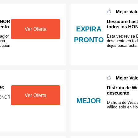
Mejor Val
HONOR
Descubre hast
ento
todos los HO
EXPIRA
Ver Oferta
agic4
Esta vez revisa 
PRONTO
una
descuento en to
 cupón
dejes pasar esta o
Mejor Val
6€
Disfruta de W
descuento
Ver Oferta
 HONOR
MEJOR
Disfruta de Wear
válido sólo en Ho