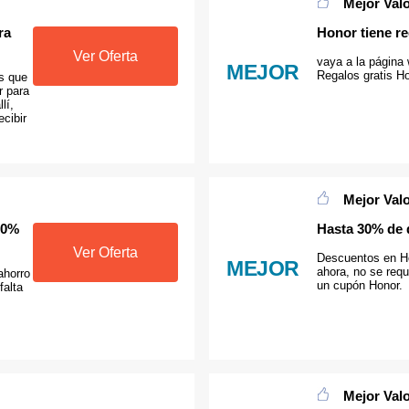
Mejor Val
ra
Honor tiene re
Ver Oferta
vaya a la página
MEJOR
Regalos gratis H
es que
r para
lí,
ecibir
.
Mejor Val
10%
Hasta 30% de 
Ver Oferta
Descuentos en H
MEJOR
ahora, no se req
ahorro
un cupón Honor.
falta
Mejor Val