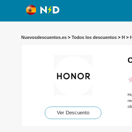
Nuevosdescuentos.es
>
Todos los descuentos
>
H
>
C
Ho
re
ob
Ver Descuento