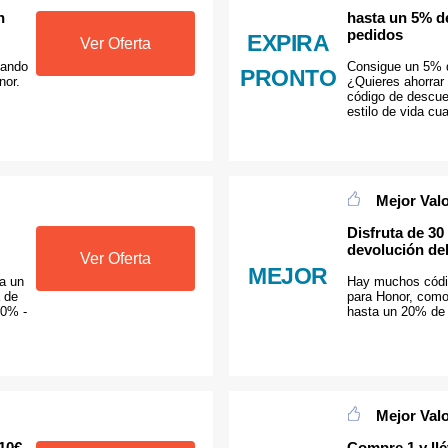
n
hasta un 5% d
pedidos
EXPIRA
Ver Oferta
bando
Consigue un 5% 
PRONTO
nor.
¿Quieres ahorrar 
código de descue
estilo de vida cu
Mejor Val
Disfruta de 30
devolución del
Ver Oferta
MEJOR
ta un
Hay muchos códi
 de
para Honor, como 
10% -
hasta un 20% de 
Mejor Val
 10€
Compre 1 y llé