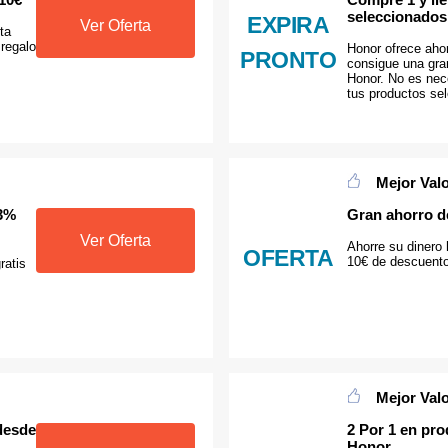
seleccionados
EXPIRA
Ver Oferta
ta
 regalo
Honor ofrece aho
PRONTO
consigue una gra
Honor. No es nec
tus productos sel
Mejor Val
53%
Gran ahorro d
Ver Oferta
Ahorre su diner
OFERTA
10€ de descuento
ratis
Mejor Val
desde
2 Por 1 en pr
Honor