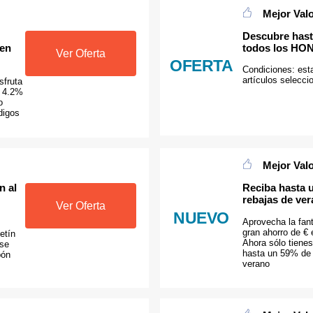
Mejor Val
Descubre hast
 en
todos los HO
Ver Oferta
OFERTA
Condiciones: esta
artículos selecci
sfruta
n 4.2%
o
digos
Mejor Val
n al
Reciba hasta 
rebajas de ve
Ver Oferta
NUEVO
Aprovecha la fant
gran ahorro de €
etín
Ahora sólo tiene
 se
hasta un 59% de 
pón
verano