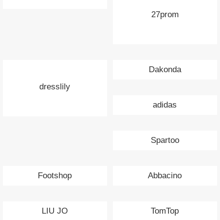
27prom
Dakonda
dresslily
adidas
Spartoo
Footshop
Abbacino
LIU JO
TomTop