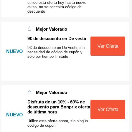
utilice esta oferta hoy hasta nuevo
aviso, no se necesita código de
descuento
Mejor Valorado
9€ de descuento en De vestir
Ver Oferta
9€ de descuento en De vestir, sin
NUEVO
necesidad de código de cupón y
sólo por tiempo limitado
Mejor Valorado
Disfruta de un 10% - 60% de
descuento para Bonprix oferta
Ver Oferta
de última hora
NUEVO
Utilice esta oferta ahora, sin ningún
código de cupón