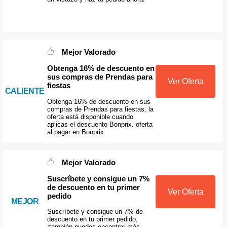
Mejor Valorado
Obtenga 16% de descuento en
sus compras de Prendas para
Ver Oferta
fiestas
CALIENTE
Obtenga 16% de descuento en sus
compras de Prendas para fiestas, la
oferta está disponible cuando
aplicas el descuento Bonprix. oferta
al pagar en Bonprix.
Mejor Valorado
Suscríbete y consigue un 7%
de descuento en tu primer
Ver Oferta
pedido
MEJOR
Suscríbete y consigue un 7% de
descuento en tu primer pedido,
¡también puedes encontrar más