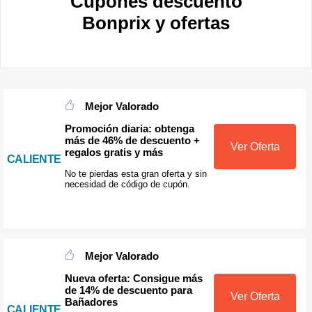
Cupones descuento
Bonprix y ofertas
Mejor Valorado
Promoción diaria: obtenga
más de 46% de descuento +
Ver Oferta
regalos gratis y más
CALIENTE
No te pierdas esta gran oferta y sin
necesidad de código de cupón.
Mejor Valorado
Nueva oferta: Consigue más
de 14% de descuento para
Ver Oferta
Bañadores
CALIENTE