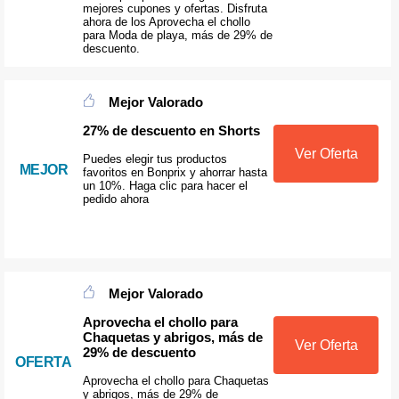
mejores cupones y ofertas. Disfruta
ahora de los Aprovecha el chollo
para Moda de playa, más de 29% de
descuento.
Mejor Valorado
27% de descuento en Shorts
Ver Oferta
Puedes elegir tus productos
MEJOR
favoritos en Bonprix y ahorrar hasta
un 10%. Haga clic para hacer el
pedido ahora
Mejor Valorado
Aprovecha el chollo para
Chaquetas y abrigos, más de
Ver Oferta
29% de descuento
OFERTA
Aprovecha el chollo para Chaquetas
y abrigos, más de 29% de