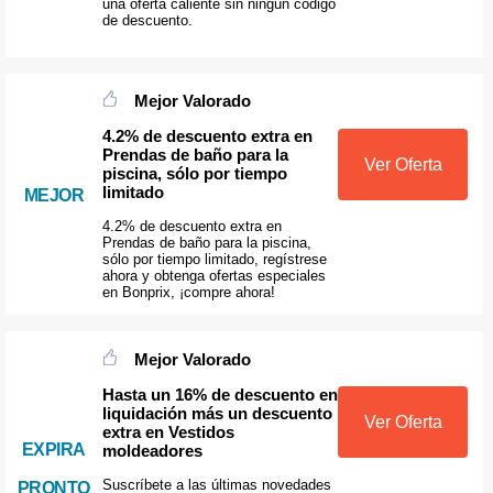
una oferta caliente sin ningún código
de descuento.
Mejor Valorado
4.2% de descuento extra en
Prendas de baño para la
Ver Oferta
piscina, sólo por tiempo
limitado
MEJOR
4.2% de descuento extra en
Prendas de baño para la piscina,
sólo por tiempo limitado, regístrese
ahora y obtenga ofertas especiales
en Bonprix, ¡compre ahora!
Mejor Valorado
Hasta un 16% de descuento en
liquidación más un descuento
Ver Oferta
extra en Vestidos
EXPIRA
moldeadores
Suscríbete a las últimas novedades
PRONTO