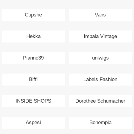
Cupshe
Vans
Hekka
Impala Vintage
Pianno39
uniwigs
Biffi
Labels Fashion
INSIDE SHOPS
Dorothee Schumacher
Aspesi
Bohempia