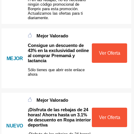
ningún código promocional de
Bonprix para esta promoción.
Actualizamos las ofertas para ti
diariamente.
Mejor Valorado
Consigue un descuento de
43% en la exclusividad online
Ver Oferta
al comprar Premamá y
MEJOR
lactancia
Sólo tienes que abrir este enlace
ahora
Mejor Valorado
¡Disfruta de las rebajas de 24
horas! Ahorra hasta un 3.1%
Ver Oferta
de descuento en Ropa interior
deportiva
NUEVO