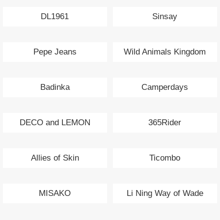
DL1961
Sinsay
Pepe Jeans
Wild Animals Kingdom
Badinka
Camperdays
DECO and LEMON
365Rider
Allies of Skin
Ticombo
MISAKO
Li Ning Way of Wade