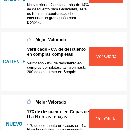
Nueva oferta: Consigue más de 14%
de descuento para Bañadores, esta
es tu última oportunidad de
encontrar un gran cupón para
Bonprix.
Mejor Valorado
Verificado - 8% de descuento
en compras completas
Ver Oferta
CALIENTE
Verificado - 8% de descuento en
compras completas, también hasta
20€ de descuento en Bonprix
Mejor Valorado
17€ de descuento en Copas de
D a H en las rebajas
Ver Oferta
NUEVO
17€ de descuento en Copas de D a
H en las rebajas, no es necesario