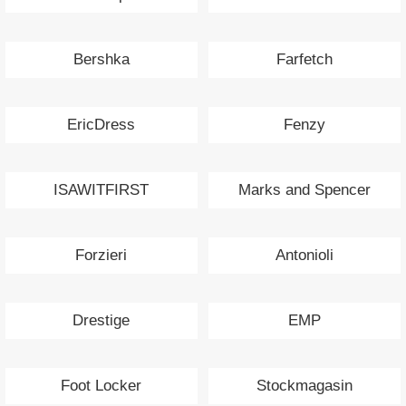
Bershka
Farfetch
EricDress
Fenzy
ISAWITFIRST
Marks and Spencer
Forzieri
Antonioli
Drestige
EMP
Foot Locker
Stockmagasin