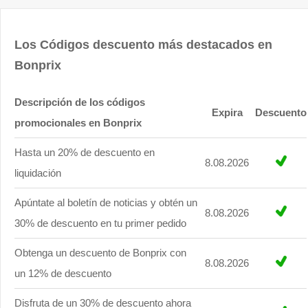
Los Códigos descuento más destacados en
Bonprix
Descripción de los códigos
Expira
Descuento
promocionales en Bonprix
Hasta un 20% de descuento en
8.08.2026
liquidación
Apúntate al boletín de noticias y obtén un
8.08.2026
30% de descuento en tu primer pedido
Obtenga un descuento de Bonprix con
8.08.2026
un 12% de descuento
Disfruta de un 30% de descuento ahora