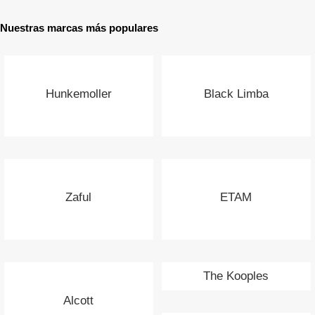
Nuestras marcas más populares
Hunkemoller
Black Limba
Zaful
ETAM
The Kooples
Alcott