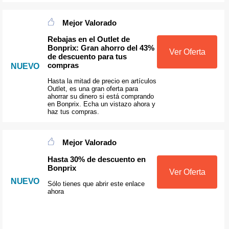
Mejor Valorado
Rebajas en el Outlet de
Bonprix: Gran ahorro del 43%
Ver Oferta
de descuento para tus
compras
NUEVO
Hasta la mitad de precio en artículos
Outlet, es una gran oferta para
ahorrar su dinero si está comprando
en Bonprix. Echa un vistazo ahora y
haz tus compras.
Mejor Valorado
Hasta 30% de descuento en
Bonprix
Ver Oferta
NUEVO
Sólo tienes que abrir este enlace
ahora