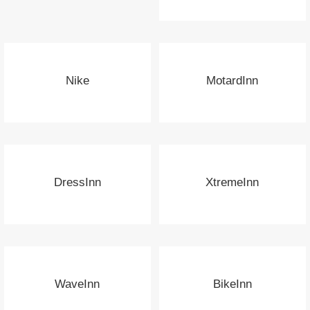
Nike
MotardInn
DressInn
XtremeInn
WaveInn
BikeInn