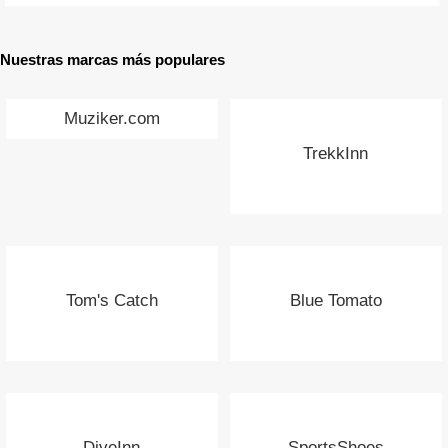
Nuestras marcas más populares
Muziker.com
TrekkInn
Tom's Catch
Blue Tomato
DiveInn
SportsShoes