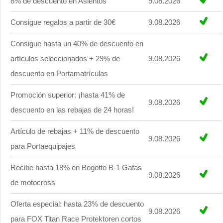
8% de descuento en Asientos
9.08.2026
Consigue regalos a partir de 30€
9.08.2026
Consigue hasta un 40% de descuento en
artículos seleccionados + 29% de
9.08.2026
descuento en Portamatrículas
Promoción superior: ¡hasta 41% de
9.08.2026
descuento en las rebajas de 24 horas!
Artículo de rebajas + 11% de descuento
9.08.2026
para Portaequipajes
Recibe hasta 18% en Bogotto B-1 Gafas
9.08.2026
de motocross
Oferta especial: hasta 23% de descuento
9.08.2026
para FOX Titan Race Protektoren cortos