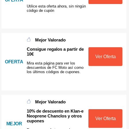
Utilice esta oferta ahora, sin ningún
código de cupón
Mejor Valorado
Consigue regalos a partir de
10€
Ver Oferta
OFERTA
Mira esta página para ver los
descuentos de FC Moto así como
los últimos códigos de cupones.
Mejor Valorado
10% de descuento en Klan-e
Neoprene Chanclos y otros
Ver Oferta
cupones
MEJOR