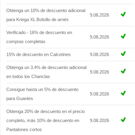
Obtenga un 10% de descuento adicional
9.08.2026
para Kriega XL Bolsillo de arnés
Verificado - 16% de descuento en
9.08.2026
compras completas
15% de descuento en Calcetines
9.08.2026
Obtenga un 3.4% de descuento adicional
9.08.2026
en todos los Chanclas
Consigue hasta un 5% de descuento
9.08.2026
para Guantes
Obtenga 20% de descuento en el precio
completo, más 10% de descuento en
9.08.2026
Pantalones cortos