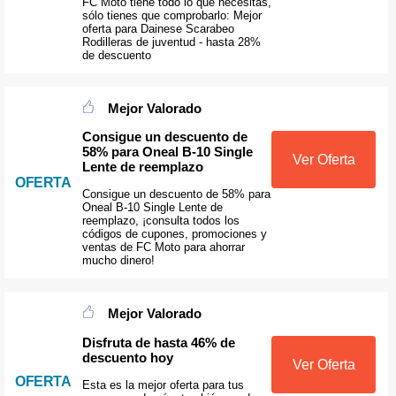
FC Moto tiene todo lo que necesitas,
sólo tienes que comprobarlo: Mejor
oferta para Dainese Scarabeo
Rodilleras de juventud - hasta 28%
de descuento
Mejor Valorado
Consigue un descuento de
58% para Oneal B-10 Single
Ver Oferta
Lente de reemplazo
OFERTA
Consigue un descuento de 58% para
Oneal B-10 Single Lente de
reemplazo, ¡consulta todos los
códigos de cupones, promociones y
ventas de FC Moto para ahorrar
mucho dinero!
Mejor Valorado
Disfruta de hasta 46% de
descuento hoy
Ver Oferta
OFERTA
Esta es la mejor oferta para tus