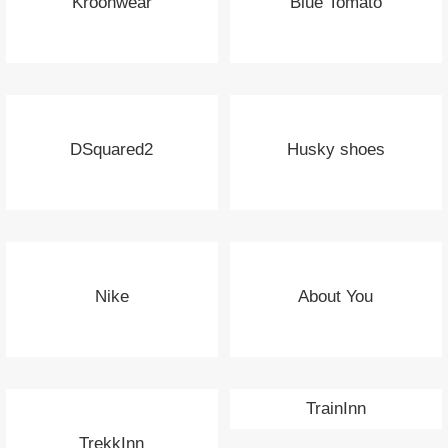
Kroonwear
Blue Tomato
DSquared2
Husky shoes
Nike
About You
TrainInn
TrekkInn