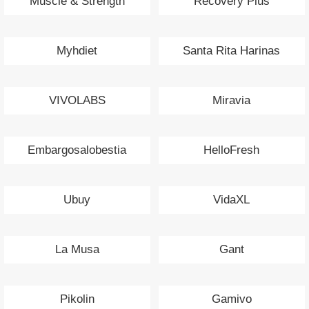
Muscle & Strength
Recovery Plus
Myhdiet
Santa Rita Harinas
VIVOLABS
Miravia
Embargosalobestia
HelloFresh
Ubuy
VidaXL
La Musa
Gant
Pikolin
Gamivo