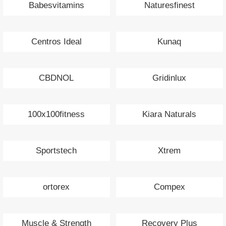
Babesvitamins
Naturesfinest
Centros Ideal
Kunaq
CBDNOL
Gridinlux
100x100fitness
Kiara Naturals
Sportstech
Xtrem
ortorex
Compex
Muscle & Strength
Recovery Plus