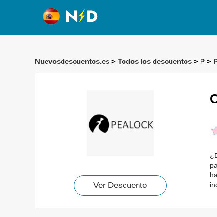
Nuevosdescuentos.es
>
Todos los descuentos
>
P
>
C
¿B
pa
ha
in
Ver Descuento