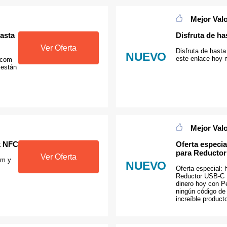
Mejor Val
asta
Disfruta de h
Ver Oferta
Disfruta de hasta
NUEVO
este enlace hoy
.com
 están
Mejor Val
k NFC
Oferta especi
para Reducto
Ver Oferta
om y
NUEVO
Oferta especial:
Reductor USB-C P
dinero hoy con P
ningún código de
increíble product