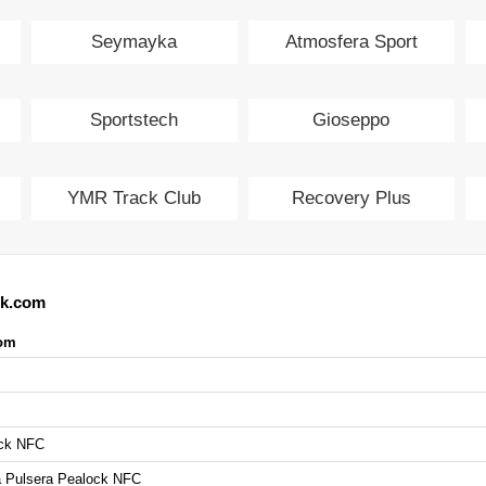
Seymayka
Atmosfera Sport
Sportstech
Gioseppo
YMR Track Club
Recovery Plus
ck.com
com
ock NFC
a Pulsera Pealock NFC