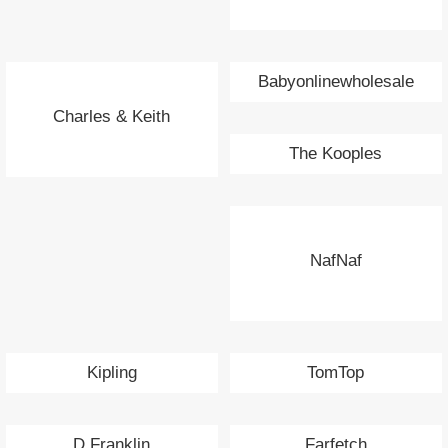
Babyonlinewholesale
Charles & Keith
The Kooples
NafNaf
Kipling
TomTop
D Franklin
Farfetch