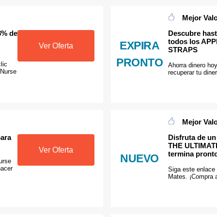
Mejor Val
28% de
Descubre hast
todos los A
EXPIRA
Ver Oferta
STRAPS
PRONTO
lic
Ahorra dinero ho
 Nurse
recuperar tu diner
Mejor Val
para
Disfruta de u
THE ULTIMA
Ver Oferta
termina pront
NUEVO
urse
hacer
Siga este enlace
Mates. ¡Compra 