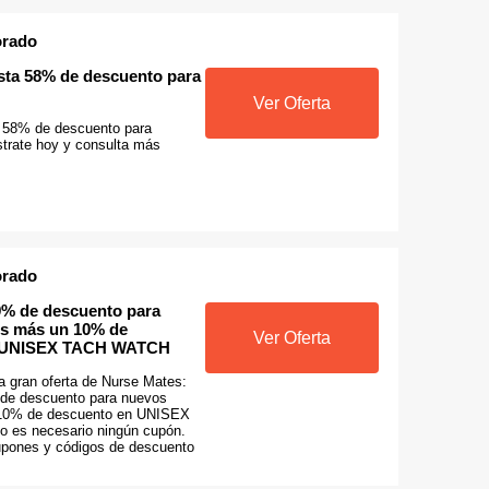
orado
asta 58% de descuento para
Ver Oferta
a 58% de descuento para
strate hoy y consulta más
orado
% de descuento para
es más un 10% de
Ver Oferta
n UNISEX TACH WATCH
a gran oferta de Nurse Mates:
de descuento para nuevos
 10% de descuento en UNISEX
es necesario ningún cupón.
upones y códigos de descuento