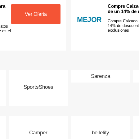
ara
Compre Calzad
de un 14% de 
Ver Oferta
MEJOR
Compre Calzado s
14% de descuento
patos
exclusiones
 es el
Sarenza
SportsShoes
Camper
bellelily