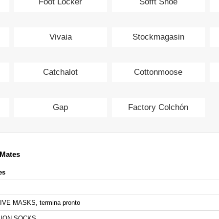
Foot Locker
Sofft Shoe
Vivaia
Stockmagasin
Catchalot
Cottonmoose
Gap
Factory Colchón
 Mates
es
IVE MASKS, termina pronto
SSION SOCKS