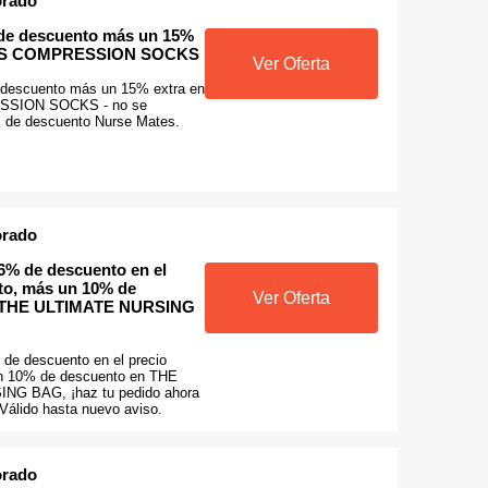
orado
de descuento más un 15%
N'S COMPRESSION SOCKS
Ver Oferta
descuento más un 15% extra en
SION SOCKS - no se
s de descuento Nurse Mates.
orado
6% de descuento en el
to, más un 10% de
Ver Oferta
n THE ULTIMATE NURSING
de descuento en el precio
n 10% de descuento en THE
NG BAG, ¡haz tu pedido ahora
Válido hasta nuevo aviso.
orado