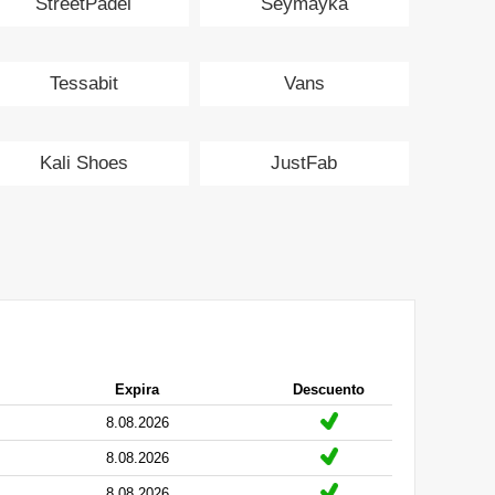
StreetPadel
Seymayka
Tessabit
Vans
Kali Shoes
JustFab
Expira
Descuento
8.08.2026
8.08.2026
8.08.2026