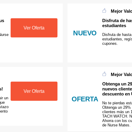
Mejor Val
us
Disfruta de h
estudiantes
Ver Oferta
NUEVO
Nurse
Disfruta de hast
estudiantes, regí
cupones.
Mejor Val
Obtenga un 29
s!
nuevos client
Ver Oferta
descuento e
OFERTA
ir un
que
No te pierdas est
stazo
Obtenga un 29% 
uento
clientes más un
TACH WATCH. No 
Ahorra con los c
de Nurse Mates.