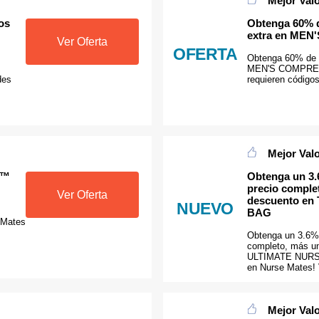
Mejor Val
os
Obtenga 60% 
extra en ME
Ver Oferta
OFERTA
Obtenga 60% de 
MEN'S COMPRES
des
requieren código
Mejor Val
N™
Obtenga un 3.
precio comple
Ver Oferta
descuento e
NUEVO
BAG
 Mates
Obtenga un 3.6% 
completo, más u
ULTIMATE NURSI
en Nurse Mates! 
Mejor Val