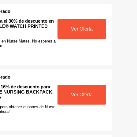
orado
a el 30% de descuento en
PPLE® WATCH PRINTED
Ver Oferta
y en Nurse Mates. No esperes a
o.
orado
n 16% de descuento para
TE NURSING BACKPACK,
Ver Oferta
o
 para obtener cupones de Nurse
ahora!