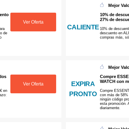
Mejor Val
uento
10% de descue
27% de desc
Ver Oferta
CALIENTE
ara
10% de descuent
o de
descuento en A
o
compras más, só
Mejor Val
odos
Compre ESSE
WATCH con má
EXPIRA
Ver Oferta
 € en
Compre ESSEN
PRONTO
azo:
con más de 58% 
ningún código pr
esta promoción. A
diariamente.