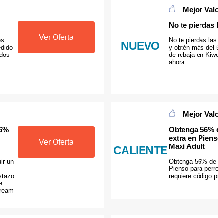
Mejor Val
No te pierdas 
Ver Oferta
es
No te pierdas las 
NUEVO
edido
y obtén más del 
idos
de rebaja en Kiw
ahora.
Mejor Val
.6%
Obtenga 56% 
extra en Pien
Ver Oferta
Maxi Adult
CALIENTE
ir un
Obtenga 56% de 
Pienso para perr
stazo
requiere código 
e
tream