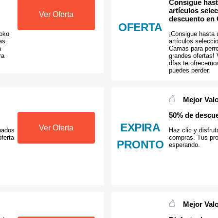
Consigue hast
artículos sel
Ver Oferta
descuento en 
OFERTA
woko
¡Consigue hasta
as.
artículos selecc
a
Camas para perro
ra
grandes ofertas!
días te ofrecemos
puedes perder.
Mejor Val
50% de descue
EXPIRA
Ver Oferta
nados
Haz clic y disfru
oferta
compras. Tus pro
PRONTO
esperando.
Mejor Val