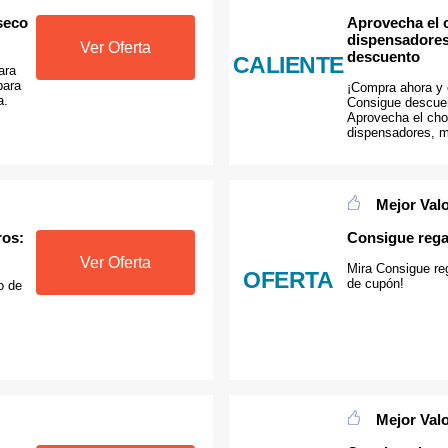
seco
Aprovecha el c
dispensadores
Ver Oferta
descuento
CALIENTE
ara
para
¡Compra ahora y 
a.
Consigue descuen
Aprovecha el cho
dispensadores, 
Mejor Val
ros:
Consigue regal
Ver Oferta
Mira Consigue reg
OFERTA
de cupón!
o de
Mejor Val