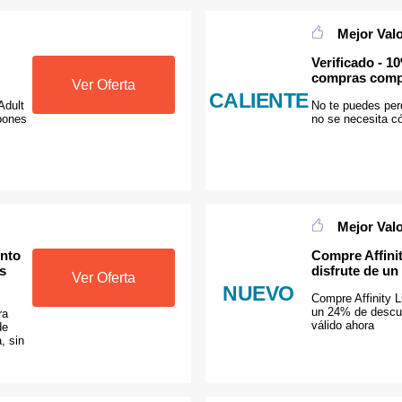
Mejor Val
Verificado - 
compras comp
Ver Oferta
CALIENTE
Adult
No te puedes per
pones
no se necesita c
Mejor Val
ento
Compre Affinit
s
disfrute de u
Ver Oferta
NUEVO
Compre Affinity L
un 24% de descu
ra
válido ahora
de
, sin