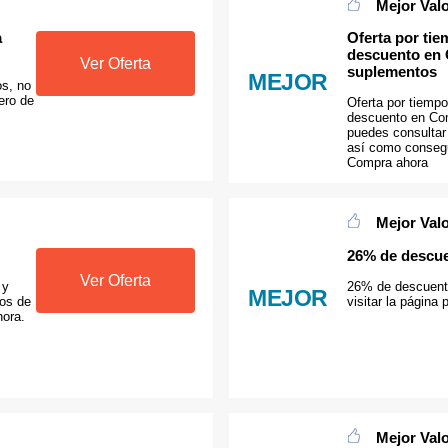
Mejor Val
a
Oferta por tie
descuento en
Ver Oferta
suplementos
MEJOR
os, no
ero de
Oferta por tiempo
descuento en Co
puedes consultar
así como consegui
Compra ahora
Mejor Val
26% de descue
Ver Oferta
 y
26% de descuento
MEJOR
los de
visitar la págin
hora.
Mejor Val