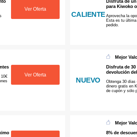
nto
Disfruta de u
para Kiwoko of
Ver Oferta
CALIENTE
s
Aprovecha la opo
Esta es tu última
pedido.
Mejor Val
entes
Disfruta de 30
devolución del
Ver Oferta
 10€
NUEVO
ones
Obtenga 30 días 
dinero gratis en 
de cupón y sólo p
Mejor Val
óximo
8% de descuen