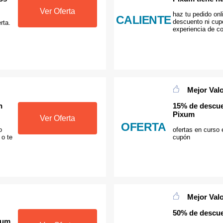
Ver Oferta
haz tu pedido onl
CALIENTE
descuento ni cup
rta.
experiencia de c
Mejor Val
n
15% de descue
Pixum
Ver Oferta
OFERTA
o
ofertas en curso
 o te
cupón
Mejor Val
50% de descue
xum