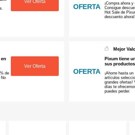
Ver Oferta
¡Compra ahora y 
OFERTA
Consigue descuen
s.
Hot Sale de Pix
descuento ahora!
Mejor Val
 en
Pixum tiene u
sus productos
Ver Oferta
OFERTA
1% de
¡Ahorre hasta un
. No
artículos selecc
grandes ofertas!
.
días te ofrecemos
puedes perder.