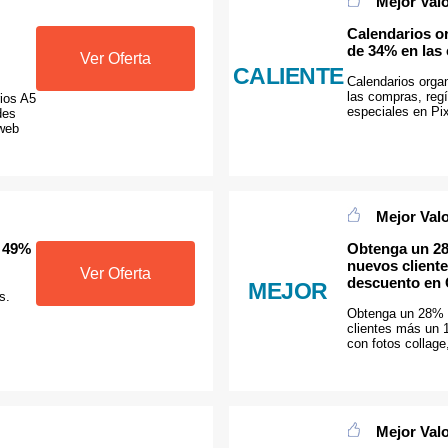
Mejor Val
Calendarios o
de 34% en las
Ver Oferta
CALIENTE
Calendarios orga
las compras, regí
ios A5
especiales en Pi
des
 web
Mejor Val
e 49%
Obtenga un 28
nuevos client
Ver Oferta
descuento en 
MEJOR
s.
Obtenga un 28% 
clientes más un
con fotos collage
Mejor Val