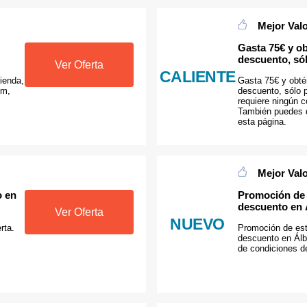
Mejor Val
Gasta 75€ y o
descuento, só
Ver Oferta
CALIENTE
ienda,
Gasta 75€ y obt
um,
descuento, sólo 
requiere ningún 
También puedes d
esta página.
Mejor Val
o en
Promoción de 
descuento en
Ver Oferta
NUEVO
rta.
Promoción de es
descuento en Álb
de condiciones 