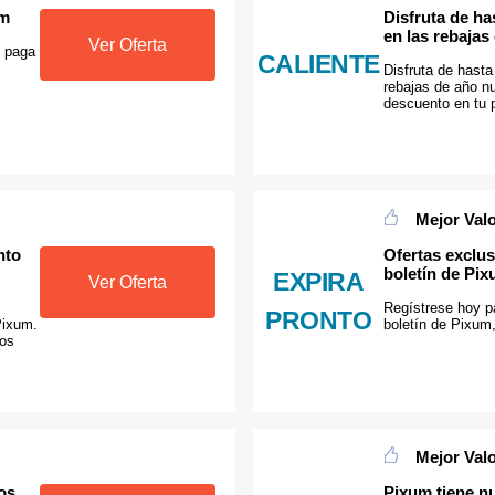
um
Disfruta de h
en las rebajas
Ver Oferta
, paga
CALIENTE
Disfruta de hast
rebajas de año n
descuento en tu 
Mejor Val
nto
Ofertas exclus
boletín de Pi
EXPIRA
Ver Oferta
Regístrese hoy pa
PRONTO
Pixum.
boletín de Pixum
los
.
Mejor Val
os
Pixum tiene n