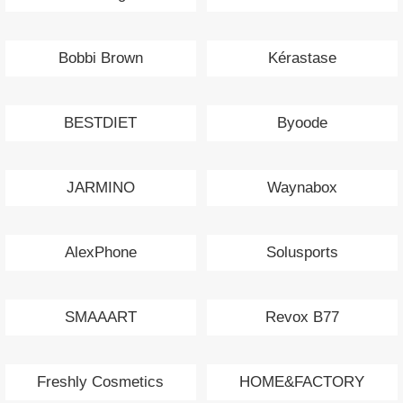
Bobbi Brown
Kérastase
BESTDIET
Byoode
JARMINO
Waynabox
AlexPhone
Solusports
SMAAART
Revox B77
Freshly Cosmetics
HOME&FACTORY